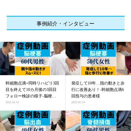
事例紹介・インタビュー
幹細胞点滴+同時リハビリ3回
発症して10年…指の動きと歩
目を終えて10カ月後の3回目
行に改善あり！-幹細胞点滴6
フォロー検診の様子-脳梗塞
回投与の患者様
による四肢麻痺の患者様
2025.05.15
2025.05.14