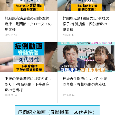
幹細胞点滴治療の経緯-左片
幹細胞点滴1回目の1か月後の
麻痺・足関節・クローヌスの
様子-脊髄損傷・四肢麻痺の
患者様
患者様
2025.05.14
2025.05.14
下肢の感覚障害に回復の兆し
神経再生医療について-小児
あり！-脊髄損傷・下半身麻
側弯症・脊椎損傷の患者様
痺の患者様
2025.05.14
2025.05.14
症例紹介動画（脊髄損傷｜50代男性）