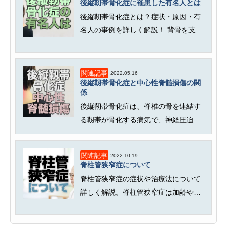
後縦靭帯骨化症に罹患した有名人とは
後縦靭帯骨化症とは？症状・原因・有
名人の事例を詳しく解説！ 背骨を支え
る後縦靭帯が骨化し、脊髄や神経...
関連記事
2022.05.16
後縦靱帯骨化症と中心性脊髄損傷の関
係
後縦靭帯骨化症は、脊椎の骨を連結す
る靱帯が骨化する病気で、神経圧迫の
原因になります。後縦靭帯骨化症を...
関連記事
2022.10.19
脊柱管狭窄症について
脊柱管狭窄症の症状や治療法について
詳しく解説。脊柱管狭窄症は加齢や炎
症、外傷などの影響で脊髄神経が圧...