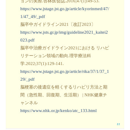
ョンの実際.杏林医会誌.2016;47(1):49-53.
https://www.jstage.jst.go.jp/article/kyorinmed/47/
1/47_49/_pdf
脳卒中ガイドライン2021〔改訂2023〕
https://www.jsts.gr.jp/img/guideline2021_kaitei2
023.pdf
脳卒中治療ガイドライン2021における リハビ
リテーション領域の動向.理学療法科
学.2022;37(1):129-141.
https://www.jstage.jst.go.jp/article/rika/37/1/37_1
29/_pdf
脳梗塞の後遺症を軽くするリハビリ方法と期
間（急性期、回復期、生活期） | NHK健康チ
ャンネル
https://www.nhk.or.jp/kenko/atc_133.html