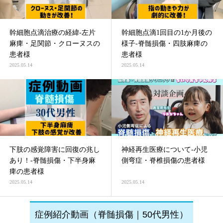
幹細胞点滴治療の経緯-左片
幹細胞点滴1回目の1か月後の
麻痺・足関節・クローヌスの
様子-脊髄損傷・四肢麻痺の
患者様
患者様
2025.05.14
2025.05.14
下肢の感覚障害に回復の兆し
神経再生医療について-小児
あり！-脊髄損傷・下半身麻
側弯症・脊椎損傷の患者様
痺の患者様
2025.05.14
2025.05.14
症例紹介動画（脊髄損傷｜50代男性）