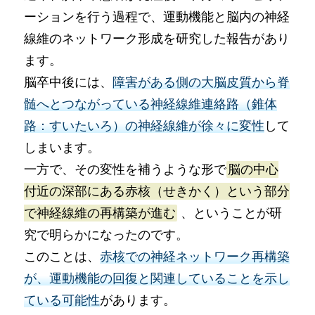
ーションを行う過程で、運動機能と脳内の神経
線維のネットワーク形成を研究した報告があり
ます。
脳卒中後には、
障害がある側の大脳皮質から脊
髄へとつながっている神経線維連絡路（錐体
路：すいたいろ）の神経線維が徐々に変性
して
しまいます。
一方で、その変性を補うような形で
脳の中心
付近の深部にある赤核（せきかく）という部分
で神経線維の再構築が進む
、ということが研
究で明らかになったのです。
このことは、
赤核での神経ネットワーク再構築
が、運動機能の回復と関連していることを示し
ている可能性
があります。