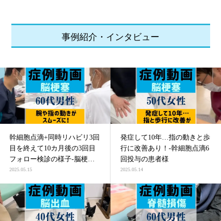
事例紹介・インタビュー
幹細胞点滴+同時リハビリ3回
発症して10年…指の動きと歩
目を終えて10カ月後の3回目
行に改善あり！-幹細胞点滴6
フォロー検診の様子-脳梗塞
回投与の患者様
による四肢麻痺の患者様
2025.05.15
2025.05.14