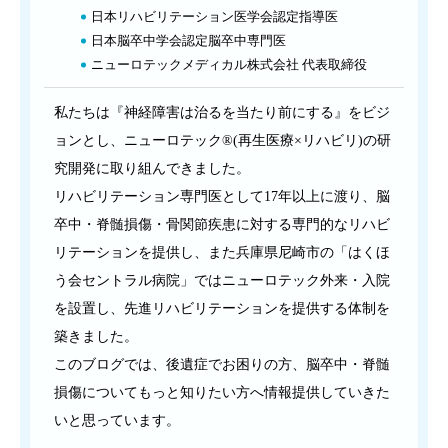
日本リハビリテーション医学会認定指導医
日本脳卒中学会認定脳卒中専門医
ニューロテックメディカル株式会社 代表取締役
私たちは『神経障害は治るを当たり前にする』をビジ
ョンとし、ニューロテック®(再生医療×リハビリ)の研
究開発に取り組んできました。
リハビリテーション専門医として17年以上に渡り、脳
卒中・脊髄損傷・骨関節疾患に対する専門的なリハビ
リテーションを提供し、また兵庫県尼崎市の「はくほ
う会セントラル病院」ではニューロテック外来・入院
を設置し、先進リハビリテーションを提供する体制を
築きました。
このブログでは、後遺症でお困りの方、脳卒中・脊髄
損傷についてもっと知りたい方へ情報提供していきた
いと思っています。