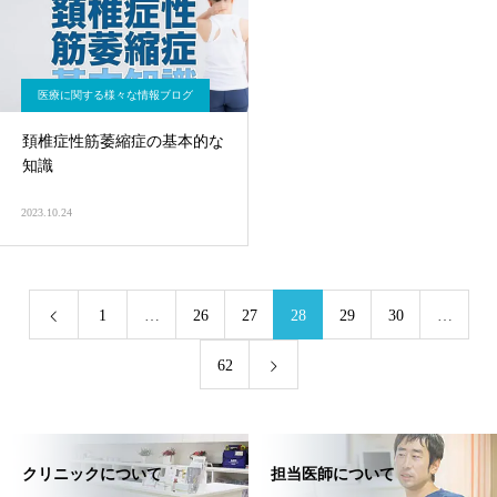
医療に関する様々な情報ブログ
頚椎症性筋萎縮症の基本的な
知識
2023.10.24
1
…
26
27
28
29
30
…
62
クリニックについて
担当医師について