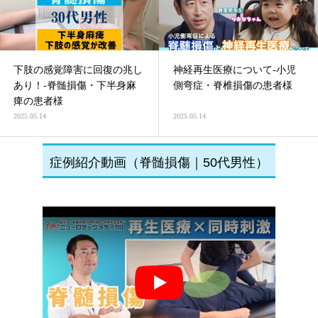
下肢の感覚障害に回復の兆し
神経再生医療について-小児
あり！-脊髄損傷・下半身麻
側弯症・脊椎損傷の患者様
痺の患者様
2025.05.14
2025.05.14
症例紹介動画（脊髄損傷｜50代男性）
Play