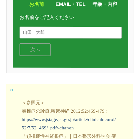
お名前
EMAIL・TEL
年齢・内容
お名前をご記入ください
次へ
＜参照元＞
頸椎症の診療.臨床神経 2012;52:469-479：
https://www.jstage.jst.go.jp/article/clinicalneurol/
52/7/52_469/_pdf/-char/en
「頚椎症性神経根症」｜日本整形外科学会 症