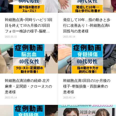
幹細胞点滴+同時リハビリ3回
発症して10年…指の動きと歩
目を終えて10カ月後の3回目
行に改善あり！-幹細胞点滴6
フォロー検診の様子-脳梗塞
回投与の患者様
による四肢麻痺の患者様
2025.05.15
2025.05.14
幹細胞点滴治療の経緯-左片
幹細胞点滴1回目の1か月後の
麻痺・足関節・クローヌスの
様子-脊髄損傷・四肢麻痺の
患者様
患者様
2025.05.14
2025.05.14