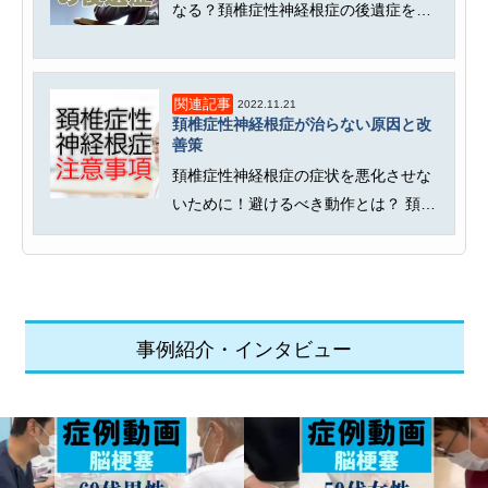
なる？頚椎症性神経根症の後遺症を解
説。 日常生活に支障が出る、しび...
関連記事
2022.11.21
頚椎症性神経根症が治らない原因と改
善策
頚椎症性神経根症の症状を悪化させな
いために！避けるべき動作とは？ 頚椎
症性神経根症は、神経が圧迫され...
事例紹介・インタビュー