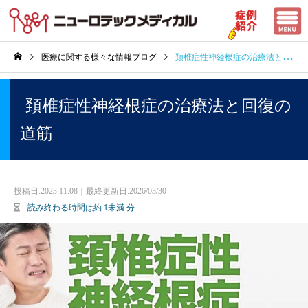
医療に関する様々な情報ブログ
頚椎症性神経根症の治療法と回復の道筋
頚椎症性神経根症の治療法と回復の
道筋
投稿日:
2023.11.08｜最終更新日:2026/03/30
読み終わる時間は約
1未満
分