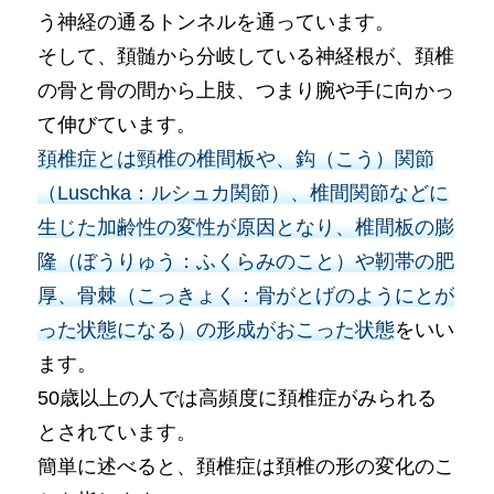
う神経の通るトンネルを通っています。
そして、頚髄から分岐している神経根が、頚椎
の骨と骨の間から上肢、つまり腕や手に向かっ
て伸びています。
頚椎症とは頸椎の椎間板や、鈎（こう）関節
（Luschka：ルシュカ関節）、椎間関節などに
生じた加齢性の変性が原因となり、椎間板の膨
隆（ぼうりゅう：ふくらみのこと）や靭帯の肥
厚、骨棘（こっきょく：骨がとげのようにとが
った状態になる）の形成がおこった状態
をいい
ます。
50歳以上の人では高頻度に頚椎症がみられる
とされています。
簡単に述べると、頚椎症は頚椎の形の変化のこ