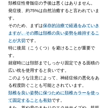
頚椎症性脊髄症の予後は悪くはありません。
発症後、約75%は自然治癒すると言われていま
す。
そのため、まずは
保存的治療で経過をみていき
ますが、その際は頚椎の良い姿勢を維持するこ
とが大切
です。
特に後屈（こうくつ）を避けることが重要で
す。
就寝時には頚部までしっかり固定できる面積の
広い枕を使用すると良いです。
このような注意によって、神経症候の悪化をあ
る程度防ぐことも可能とされています。
頚椎を良い姿勢に保つために頚椎カラーを使っ
て固定することも有効
です。
また、首や肩のまわりのエクササイズや、筋筋