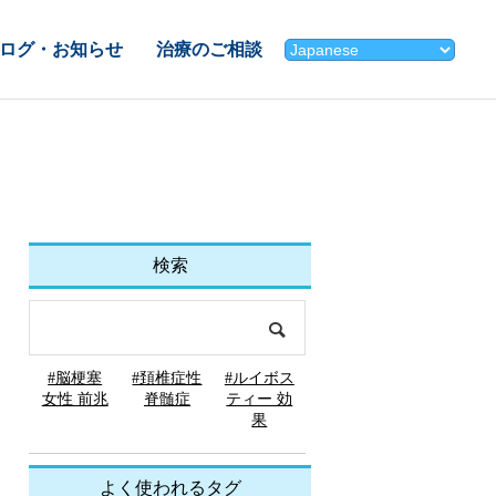
ログ・お知らせ
治療のご相談
検索
#脳梗塞
#頚椎症性
#ルイボス
女性 前兆
脊髄症
ティー 効
果
よく使われるタグ