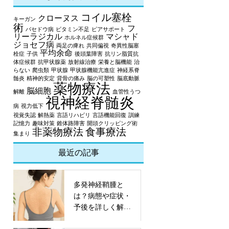
コイル塞栓
クローヌス
キーガン
術
フ
バセドウ病
ビタミン不足
ピアサポート
リーラジカル
マシャド
ホルネル症候群
ジョセフ病
両足の痺れ
共同偏視
奇異性脳塞
平均余命
栓症
子供
後頭葉障害
抗リン脂質抗
体症候群
抗甲状腺薬
放射線治療
栄養と脳機能
治
らない
爬虫類
甲状腺
甲状腺機能亢進症
神経系脊
髄炎
精神的安定
背骨の痛み
脳の可塑性
脳底動脈
薬物療法
脳細胞
解離
血管性うつ
視神経脊髄炎
病
視力低下
視覚失認
解熱薬
言語リハビリ
言語機能回復
訓練
記憶力
趣味対策
錐体路障害
開頭クリッピング術
非薬物療法
食事療法
集まり
最近の記事
多発神経鞘腫と
は？病態や症状・
予後を詳しく解
説！