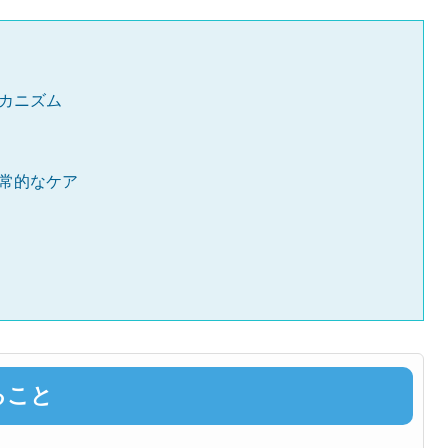
カニズム
常的なケア
ること