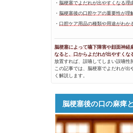
・
脳梗塞でよだれが出やすくなる理
・
脳梗塞後の口腔ケアの重要性が理
・
口腔ケア用品の種類や用途がわか
脳梗塞によって嚥下障害や顔面神経
なると、口からよだれが出やすくな
放置すれば、誤嚥してしまい誤嚥性
この記事では、脳梗塞でよだれが出
く解説します。
脳梗塞後の口の麻痺