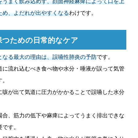
をうまく飲み込めず、顔面神経麻痺によって口を上
ため、よだれが出やすくなる
わけです。
保つための日常的なケア
となる最大の理由は、誤嚥性肺炎の予防
です。
道に流れ込むべき食べ物や水分・唾液が誤って気管
す。
に咳が出て気道に圧力がかかることで誤嚥した水分
場合、筋力の低下や麻痺によってうまく排出できな
要です。