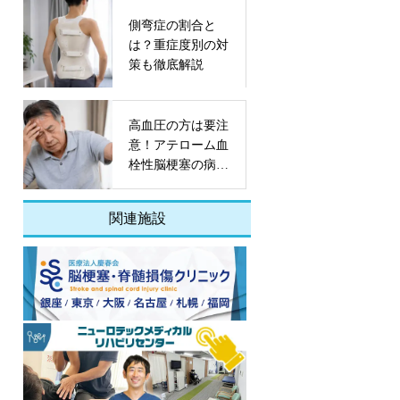
側弯症の割合と
は？重症度別の対
策も徹底解説
高血圧の方は要注
意！アテローム血
栓性脳梗塞の病態
や予防策とは
関連施設