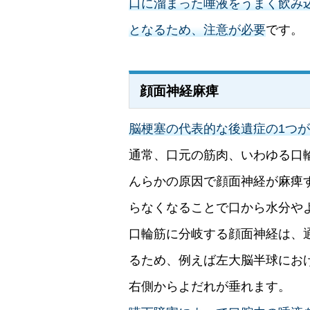
口に溜まった唾液をうまく飲み
となるため、注意が必要
です。
顔面神経麻痺
脳梗塞の代表的な後遺症の1つ
通常、口元の筋肉、いわゆる口
んらかの原因で顔面神経が麻痺
らなくなることで口から水分や
口輪筋に分岐する顔面神経は、
るため、例えば左大脳半球にお
右側からよだれが垂れます。