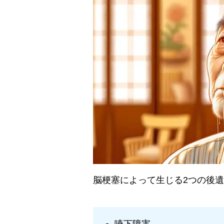
脳梗塞によって生じる2つの後
嚥下障害