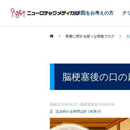
来院をお考えの方
ク
医療に関する様々な情報ブログ
脳
脳梗塞後の口の
投稿日:
2024.04.22｜最終更新日:2026/03/30
読み終わる時間は約
1未満
分