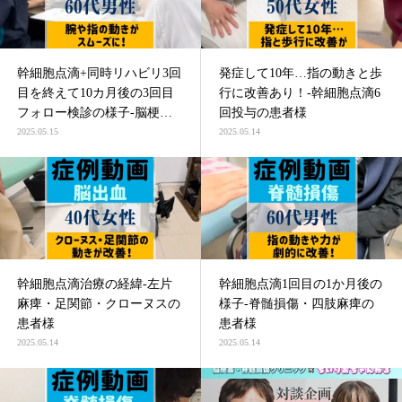
幹細胞点滴+同時リハビリ3回
発症して10年…指の動きと歩
目を終えて10カ月後の3回目
行に改善あり！-幹細胞点滴6
フォロー検診の様子-脳梗塞
回投与の患者様
による四肢麻痺の患者様
2025.05.15
2025.05.14
幹細胞点滴治療の経緯-左片
幹細胞点滴1回目の1か月後の
麻痺・足関節・クローヌスの
様子-脊髄損傷・四肢麻痺の
患者様
患者様
2025.05.14
2025.05.14