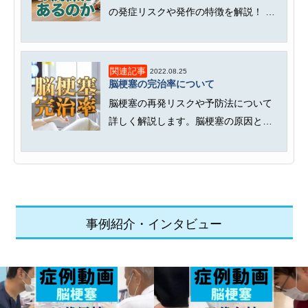
の発症リスクや発作の特徴を解説！ て
んかんは脳の過剰な興奮による発...
関連記事
2022.08.25
脳梗塞の完治率について
脳梗塞の再発リスクや予防法について
詳しく解説します。脳梗塞の原因とな
る高血圧や糖尿病などの生活習慣病...
事例紹介・インタビュー