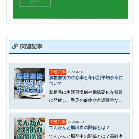
次へ
関連記事
関連記事
2022.02.10
脳梗塞後の生存率と年代別平均余命に
ついて
脳梗塞は生活習慣病や動脈硬化を背景
に発症し、手足の麻痺や言語障害など
の後遺症を引き起こします。本記事...
関連記事
2022.01.21
てんかんと脳出血の関係とは？
てんかんと脳卒中の関係とは？高齢者