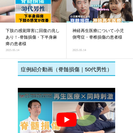
下肢の感覚障害に回復の兆し
神経再生医療について-小児
あり！-脊髄損傷・下半身麻
側弯症・脊椎損傷の患者様
痺の患者様
2025.05.14
2025.05.14
症例紹介動画（脊髄損傷｜50代男性）
Play