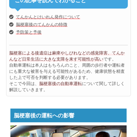
この記事を読んでわかること
てんかんとけいれん発作について
脳梗塞後のてんかんの特徴
予防策と予後
脳梗塞による後遺症は麻痺やしびれなどの感覚障害、てんか
んなど日常生活に大きな支障を来す可能性が高い
です。
自動車運転は本人はもちろんのこと、周囲の歩行者や運転者
にも重大な被害を与える可能性があるため、健康状態を精査
した上で可否を判断する必要があります。
そこで今回は、
脳梗塞後の自動車運転
について関して詳しく
解説していきます。
脳梗塞後の運転への影響