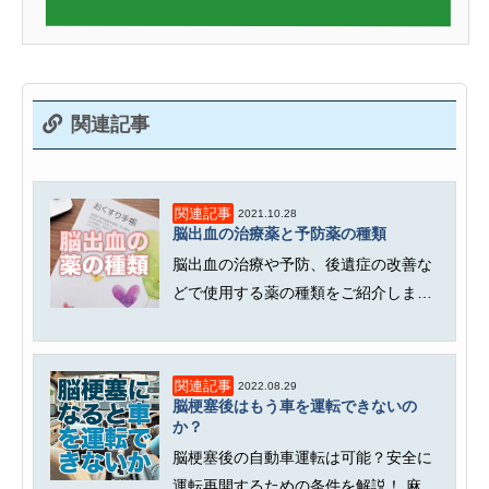
関連記事
関連記事
2021.10.28
脳出血の治療薬と予防薬の種類
脳出血の治療や予防、後遺症の改善な
どで使用する薬の種類をご紹介しま
す。脳出血後、意識障害がなく症状
が...
関連記事
2022.08.29
脳梗塞後はもう車を運転できないの
か？
脳梗塞後の自動車運転は可能？安全に
運転再開するための条件を解説！ 麻