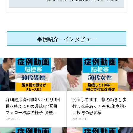
痺・感覚障害・てんかんなどの後遺...
事例紹介・インタビュー
幹細胞点滴+同時リハビリ3回
発症して10年…指の動きと歩
目を終えて10カ月後の3回目
行に改善あり！-幹細胞点滴6
フォロー検診の様子-脳梗塞
回投与の患者様
による四肢麻痺の患者様
2025.05.15
2025.05.14