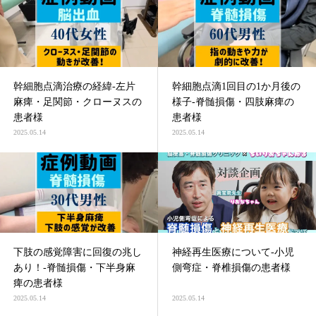
幹細胞点滴治療の経緯-左片
幹細胞点滴1回目の1か月後の
麻痺・足関節・クローヌスの
様子-脊髄損傷・四肢麻痺の
患者様
患者様
2025.05.14
2025.05.14
下肢の感覚障害に回復の兆し
神経再生医療について-小児
あり！-脊髄損傷・下半身麻
側弯症・脊椎損傷の患者様
痺の患者様
2025.05.14
2025.05.14