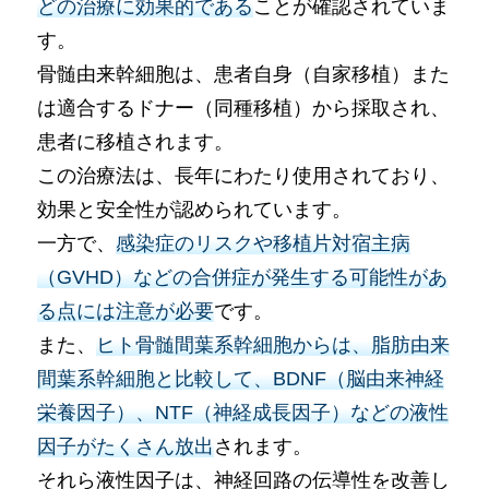
どの治療に効果的である
ことが確認されていま
す。
骨髄由来幹細胞は、患者自身（自家移植）また
は適合するドナー（同種移植）から採取され、
患者に移植されます。
この治療法は、長年にわたり使用されており、
効果と安全性が認められています。
一方で、
感染症のリスクや移植片対宿主病
（GVHD）などの合併症が発生する可能性があ
る点には注意が必要
です。
また、
ヒト骨髄間葉系幹細胞からは、脂肪由来
間葉系幹細胞と比較して、BDNF（脳由来神経
栄養因子）、NTF（神経成長因子）などの液性
因子がたくさん放出
されます。
それら液性因子は、神経回路の伝導性を改善し