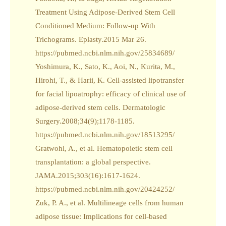
Treatment Using Adipose-Derived Stem Cell
Conditioned Medium: Follow-up With
Trichograms. Eplasty.2015 Mar 26.
https://pubmed.ncbi.nlm.nih.gov/25834689/
Yoshimura, K., Sato, K., Aoi, N., Kurita, M.,
Hirohi, T., & Harii, K. Cell-assisted lipotransfer
for facial lipoatrophy: efficacy of clinical use of
adipose-derived stem cells. Dermatologic
Surgery.2008;34(9);1178-1185.
https://pubmed.ncbi.nlm.nih.gov/18513295/
Gratwohl, A., et al. Hematopoietic stem cell
transplantation: a global perspective.
JAMA.2015;303(16):1617-1624.
https://pubmed.ncbi.nlm.nih.gov/20424252/
Zuk, P. A., et al. Multilineage cells from human
adipose tissue: Implications for cell-based