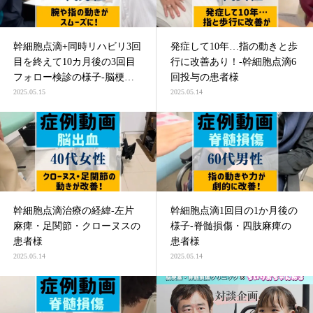
幹細胞点滴+同時リハビリ3回
発症して10年…指の動きと歩
目を終えて10カ月後の3回目
行に改善あり！-幹細胞点滴6
フォロー検診の様子-脳梗塞
回投与の患者様
による四肢麻痺の患者様
2025.05.15
2025.05.14
幹細胞点滴治療の経緯-左片
幹細胞点滴1回目の1か月後の
麻痺・足関節・クローヌスの
様子-脊髄損傷・四肢麻痺の
患者様
患者様
2025.05.14
2025.05.14