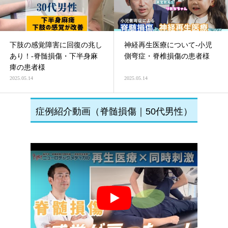
下肢の感覚障害に回復の兆し
神経再生医療について-小児
あり！-脊髄損傷・下半身麻
側弯症・脊椎損傷の患者様
痺の患者様
2025.05.14
2025.05.14
症例紹介動画（脊髄損傷｜50代男性）
Play