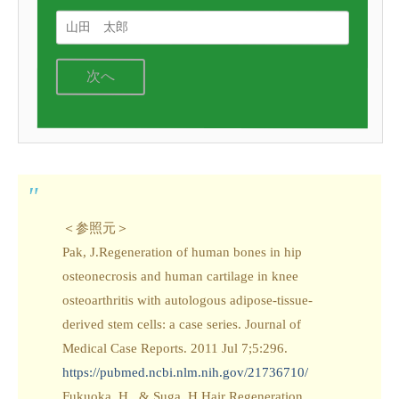
次へ
＜参照元＞
Pak, J.Regeneration of human bones in hip
osteonecrosis and human cartilage in knee
osteoarthritis with autologous adipose-tissue-
derived stem cells: a case series. Journal of
Medical Case Reports. 2011 Jul 7;5:296.
https://pubmed.ncbi.nlm.nih.gov/21736710/
Fukuoka, H., & Suga, H.Hair Regeneration