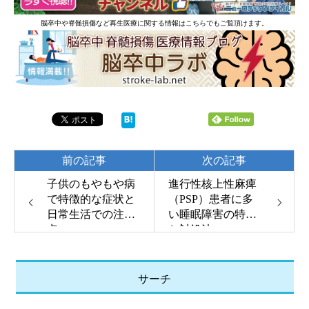
脳卒中や脊髄損傷など再生医療に関する情報はこちらでもご覧頂けます。
前の記事
次の記事
子供のもやもや病
進行性核上性麻痺
で特徴的な症状と
（PSP）患者に多
日常生活での注意
い睡眠障害の特徴
点
と対処法
サーチ