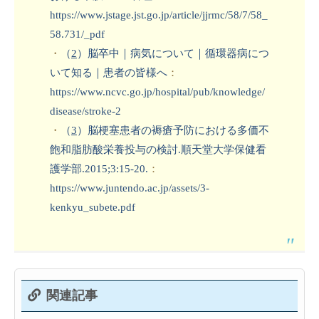
https://www.jstage.jst.go.jp/article/jjrmc/58/7/58_
58.731/_pdf
・
（
2
）
脳卒中｜病気について｜循環器病につ
いて知る｜患者の皆様へ
：
https://www.ncvc.go.jp/hospital/pub/knowledge/
disease/stroke-2
・
（
3
）
脳梗塞患者の褥瘡予防における多価不
飽和脂肪酸栄養投与の検討.順天堂大学保健看
護学部.2015;3:15-20.
：
https://www.juntendo.ac.jp/assets/3-
kenkyu_subete.pdf
関連記事