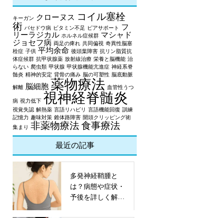
コイル塞栓
クローヌス
キーガン
術
フ
バセドウ病
ビタミン不足
ピアサポート
リーラジカル
マシャド
ホルネル症候群
ジョセフ病
両足の痺れ
共同偏視
奇異性脳塞
平均余命
栓症
子供
後頭葉障害
抗リン脂質抗
体症候群
抗甲状腺薬
放射線治療
栄養と脳機能
治
らない
爬虫類
甲状腺
甲状腺機能亢進症
神経系脊
髄炎
精神的安定
背骨の痛み
脳の可塑性
脳底動脈
薬物療法
脳細胞
解離
血管性うつ
視神経脊髄炎
病
視力低下
視覚失認
解熱薬
言語リハビリ
言語機能回復
訓練
記憶力
趣味対策
錐体路障害
開頭クリッピング術
非薬物療法
食事療法
集まり
最近の記事
多発神経鞘腫と
は？病態や症状・
予後を詳しく解
説！