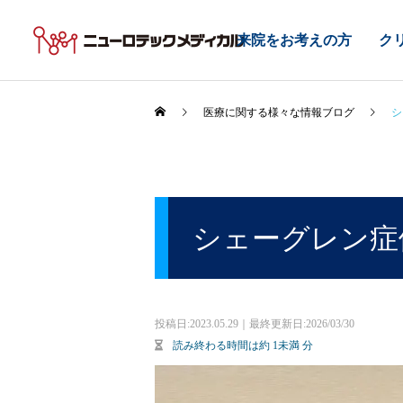
来院をお考えの方
ク
医療に関する様々な情報ブログ
シ
シェーグレン症
投稿日:
2023.05.29｜最終更新日:2026/03/30
読み終わる時間は約
1未満
分