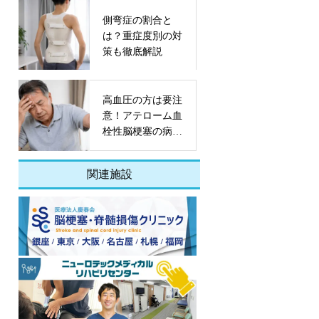
側弯症の割合と
は？重症度別の対
策も徹底解説
高血圧の方は要注
意！アテローム血
栓性脳梗塞の病態
や予防策とは
関連施設