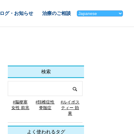
ログ・お知らせ
治療のご相談
検索
#脳梗塞
#頚椎症性
#ルイボス
女性 前兆
脊髄症
ティー 効
果
よく使われるタグ