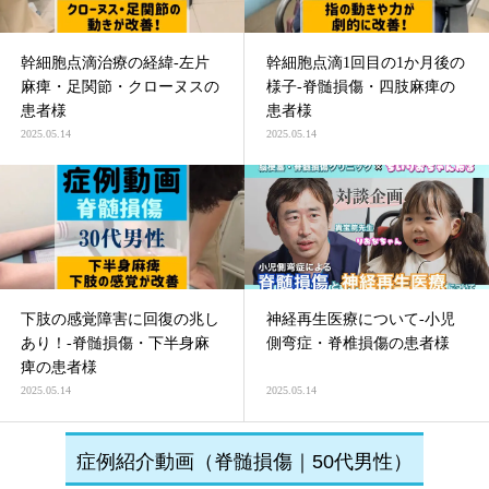
幹細胞点滴治療の経緯-左片
幹細胞点滴1回目の1か月後の
麻痺・足関節・クローヌスの
様子-脊髄損傷・四肢麻痺の
患者様
患者様
2025.05.14
2025.05.14
下肢の感覚障害に回復の兆し
神経再生医療について-小児
あり！-脊髄損傷・下半身麻
側弯症・脊椎損傷の患者様
痺の患者様
2025.05.14
2025.05.14
症例紹介動画（脊髄損傷｜50代男性）