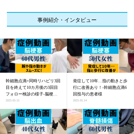
事例紹介・インタビュー
幹細胞点滴+同時リハビリ3回
発症して10年…指の動きと歩
目を終えて10カ月後の3回目
行に改善あり！-幹細胞点滴6
フォロー検診の様子-脳梗塞
回投与の患者様
による四肢麻痺の患者様
2025.05.15
2025.05.14