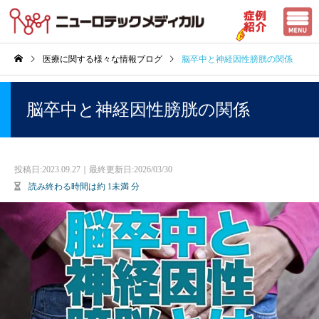
医療に関する様々な情報ブログ
脳卒中と神経因性膀胱の関係
脳卒中と神経因性膀胱の関係
投稿日:
2023.09.27｜最終更新日:2026/03/30
読み終わる時間は約
1未満
分