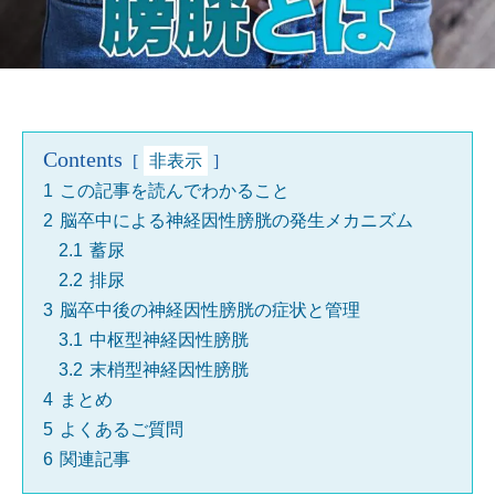
Contents
非表示
1
この記事を読んでわかること
2
脳卒中による神経因性膀胱の発生メカニズム
2.1
蓄尿
2.2
排尿
3
脳卒中後の神経因性膀胱の症状と管理
3.1
中枢型神経因性膀胱
3.2
末梢型神経因性膀胱
4
まとめ
5
よくあるご質問
6
関連記事