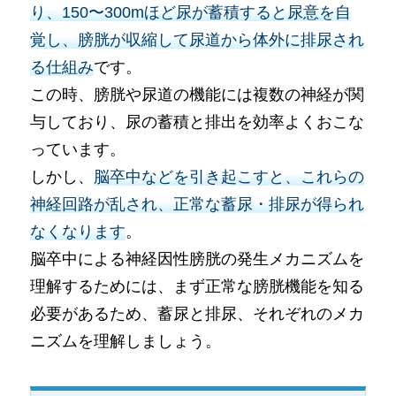
り、150〜300mほど尿が蓄積すると尿意を自
覚し、膀胱が収縮して尿道から体外に排尿され
る仕組み
です。
この時、膀胱や尿道の機能には複数の神経が関
与しており、尿の蓄積と排出を効率よくおこな
っています。
しかし、
脳卒中などを引き起こすと、これらの
神経回路が乱され、正常な蓄尿・排尿が得られ
なくなります
。
脳卒中による神経因性膀胱の発生メカニズムを
理解するためには、まず正常な膀胱機能を知る
必要があるため、蓄尿と排尿、それぞれのメカ
ニズムを理解しましょう。