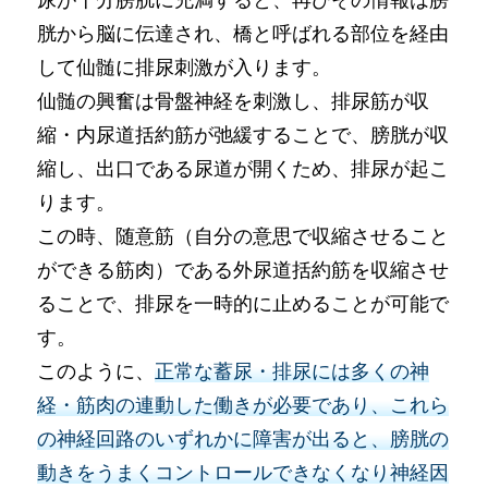
胱から脳に伝達され、橋と呼ばれる部位を経由
して仙髄に排尿刺激が入ります。
仙髄の興奮は骨盤神経を刺激し、排尿筋が収
縮・内尿道括約筋が弛緩することで、膀胱が収
縮し、出口である尿道が開くため、排尿が起こ
ります。
この時、随意筋（自分の意思で収縮させること
ができる筋肉）である外尿道括約筋を収縮させ
ることで、排尿を一時的に止めることが可能で
す。
このように、
正常な蓄尿・排尿には多くの神
経・筋肉の連動した働きが必要であり、これら
の神経回路のいずれかに障害が出ると、膀胱の
動きをうまくコントロールできなくなり神経因