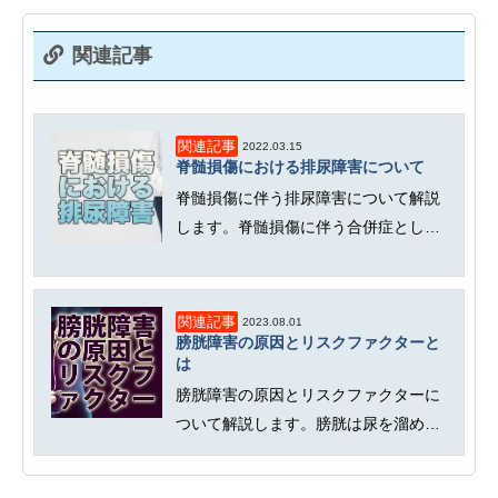
関連記事
関連記事
2022.03.15
脊髄損傷における排尿障害について
脊髄損傷に伴う排尿障害について解説
します。脊髄損傷に伴う合併症として
排尿障害は出現しやすく、その後の...
関連記事
2023.08.01
膀胱障害の原因とリスクファクターと
は
膀胱障害の原因とリスクファクターに
ついて解説します。膀胱は尿を溜め込
み、ある程度溜まったら収縮して尿...