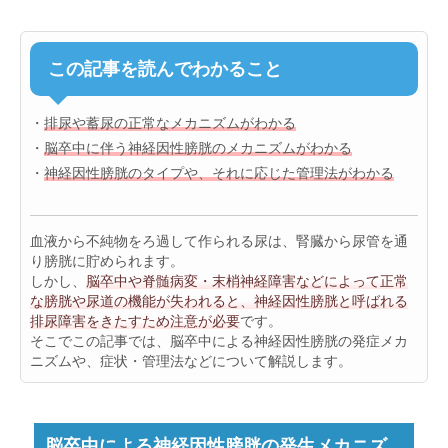
この記事を読んでわかること
・
排尿や蓄尿の正常なメカニズムがわかる
・
脳卒中に伴う神経因性膀胱のメカニズムがわかる
・
神経因性膀胱のタイプや、それに応じた管理法がわかる
血液から不純物をろ過して作られる尿は、腎臓から尿管を通
り膀胱に貯められます。
しかし、
脳卒中や脊髄病変・末梢神経障害などによって正常
な膀胱や尿道の機能が失われると、神経因性膀胱と呼ばれる
排尿障害をきたすため注意が必要
です。
そこでこの記事では、脳卒中による神経因性膀胱の発症メカ
ニズムや、症状・管理法などについて解説します。
脳卒中による神経因性膀胱の発生メカニズ