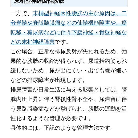
末梢型神経因性膀胱
一方で、
末梢型神経因性膀胱の主な原因は、二
分脊髄や脊髄髄膜瘤などの仙髄機能障害や、癌
転移・糖尿病などに伴う下腹神経・骨盤神経な
どの末梢神経障害
です。
この場合、正常な排尿反射が失われるため、効
果的な膀胱の収縮が得られず、尿道括約筋も弛
緩しないため、尿が出にくい・出ても線が細い
などの排尿障害が出現します。
排尿障害が日常生活に与える影響としては、膀
胱内圧上昇に伴う腎後性腎不全や、尿滞留に伴
う尿路感染症などが挙げられ、膀胱の運動を活
性化するような管理が必要です。
具体的には、下記のような管理方法です。