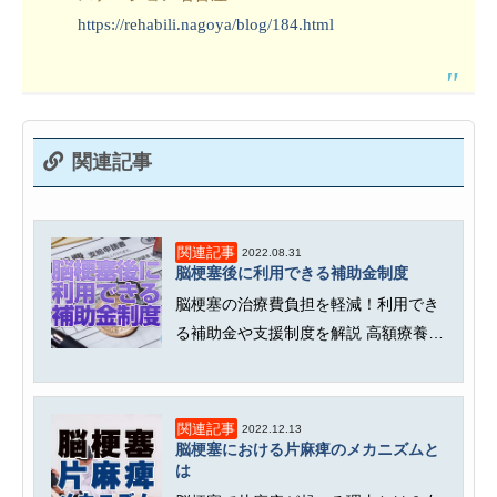
https://rehabili.nagoya/blog/184.html
関連記事
関連記事
2022.08.31
脳梗塞後に利用できる補助金制度
脳梗塞の治療費負担を軽減！利用でき
る補助金や支援制度を解説 高額療養費
制度や傷病手当金、障害年金、介...
関連記事
2022.12.13
脳梗塞における片麻痺のメカニズムと
は