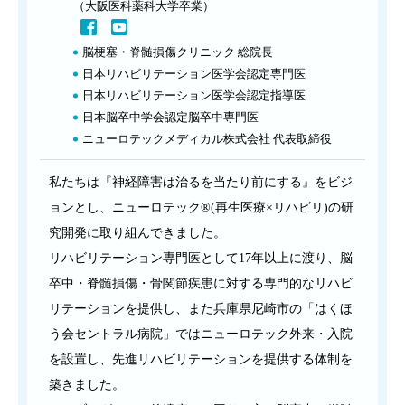
（大阪医科薬科大学卒業）
脳梗塞・脊髄損傷クリニック 総院長
日本リハビリテーション医学会認定専門医
日本リハビリテーション医学会認定指導医
日本脳卒中学会認定脳卒中専門医
ニューロテックメディカル株式会社 代表取締役
私たちは『神経障害は治るを当たり前にする』をビジ
ョンとし、ニューロテック®(再生医療×リハビリ)の研
究開発に取り組んできました。
リハビリテーション専門医として17年以上に渡り、脳
卒中・脊髄損傷・骨関節疾患に対する専門的なリハビ
リテーションを提供し、また兵庫県尼崎市の「はくほ
う会セントラル病院」ではニューロテック外来・入院
を設置し、先進リハビリテーションを提供する体制を
築きました。