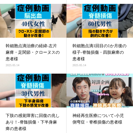
幹細胞点滴治療の経緯-左片
幹細胞点滴1回目の1か月後の
麻痺・足関節・クローヌスの
様子-脊髄損傷・四肢麻痺の
患者様
患者様
2025.05.14
2025.05.14
下肢の感覚障害に回復の兆し
神経再生医療について-小児
あり！-脊髄損傷・下半身麻
側弯症・脊椎損傷の患者様
痺の患者様