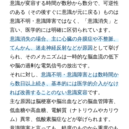
意識が変容する時間が数秒から数分で、可逆性
のある（その後すぐに意識が元に戻る）ものは
意識不明・意識障害ではなく、「意識消失」と
言い、医学的には明確に区切られています。
意識消失の場合、主に心臓の弁膜症や不整脈、
てんかん、迷走神経反射などが原因
として挙げ
られ、そのメカニズムは一時的な脳血流の低下
や脳の過剰な電気信号の放出です。
それに対し、
意識不明・意識障害とは数時間か
ら数日以上続き、基本的には医学的介入がなけ
れば改善することのない意識変容
です。
主な原因は脳梗塞や脳出血などの脳血管障害、
低血糖や高血糖、電解質（ナトリウムやカリウ
ム）異常、低酸素脳症などが挙げられます。
意識障害と言っても、軽度のものから重度のも