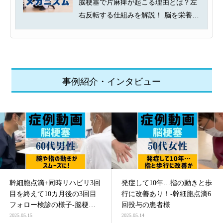
脳梗塞で片麻痺が起こる理由とは？左
右反転する仕組みを解説！ 脳を栄養す
る血管が詰まり、脳の一部が壊死...
事例紹介・インタビュー
幹細胞点滴+同時リハビリ3回
発症して10年…指の動きと歩
目を終えて10カ月後の3回目
行に改善あり！-幹細胞点滴6
フォロー検診の様子-脳梗塞
回投与の患者様
による四肢麻痺の患者様
2025.05.15
2025.05.14