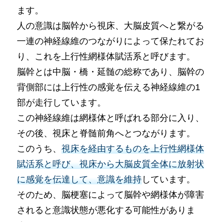
ます。
人の意識は脳幹から視床、大脳皮質へと繋がる
一連の神経線維のつながりによって保たれてお
り、これを上行性網様体賦活系と呼びます。
脳幹とは中脳・橋・延髄の総称であり、脳幹の
背側部には上行性の感覚を伝える神経線維の1
部が走行しています。
この神経線維は網様体と呼ばれる部分に入り、
その後、視床と脊髄前角へとつながります。
このうち、
視床を経由するものを上行性網様体
賦活系と呼び、視床から大脳皮質全体に放射状
に感覚を伝達して、意識を維持
しています。
そのため、脳梗塞によって脳幹や網様体が障害
されると意識状態が悪化する可能性がありま