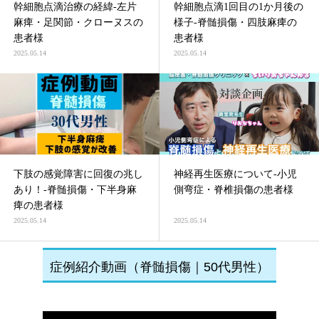
幹細胞点滴治療の経緯-左片
幹細胞点滴1回目の1か月後の
麻痺・足関節・クローヌスの
様子-脊髄損傷・四肢麻痺の
患者様
患者様
2025.05.14
2025.05.14
下肢の感覚障害に回復の兆し
神経再生医療について-小児
あり！-脊髄損傷・下半身麻
側弯症・脊椎損傷の患者様
痺の患者様
2025.05.14
2025.05.14
症例紹介動画（脊髄損傷｜50代男性）