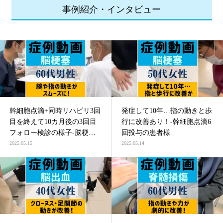
事例紹介・インタビュー
幹細胞点滴+同時リハビリ3回
発症して10年…指の動きと歩
目を終えて10カ月後の3回目
行に改善あり！-幹細胞点滴6
フォロー検診の様子-脳梗塞
回投与の患者様
による四肢麻痺の患者様
2025.05.15
2025.05.14