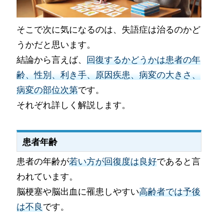
そこで次に気になるのは、失語症は治るのかど
うかだと思います。
結論から言えば、
回復するかどうかは患者の年
齢、性別、利き手、原因疾患、病変の大きさ、
病変の部位次第
です。
それぞれ詳しく解説します。
患者年齢
患者の年齢が
若い方が回復度は良好
であると言
われています。
脳梗塞や脳出血に罹患しやすい
高齢者では予後
は不良
です。