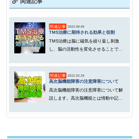
関連記事
関連記事
2022.09.06
TMS治療に期待される効果と役割
TMS治療は脳に磁気を繰り返し刺激
し、脳の活動性を変化させることで、
うつ病や脳卒中後の運動麻痺の改善...
関連記事
2022.02.28
高次脳機能障害の注意障害について
高次脳機能障害の注意障害について解
説します。高次脳機能とは情動や記
憶、言語など、人間が社会生活を営
む...