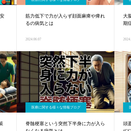
安
筋力低下で力が入らず顔面麻痺や痺れ
大
るの病気とは
期
2024.06.07
2024.
医療に関する様々な情報ブログ
策
脊髄梗塞という突然下半身に力が入ら
頭
なくなる病気とは
(C