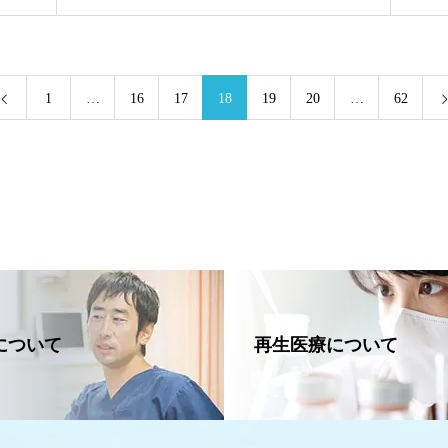
1
…
16
17
18
19
20
…
62
について
再生医療について