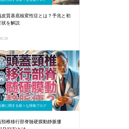
脳皮質基底核変性症とは？予兆と初
症状を解説
05.29
医療に関する様々な情報ブログ
蓋頸椎移行部脊髄硬膜動静脈瘻
CJ DAVF)とは