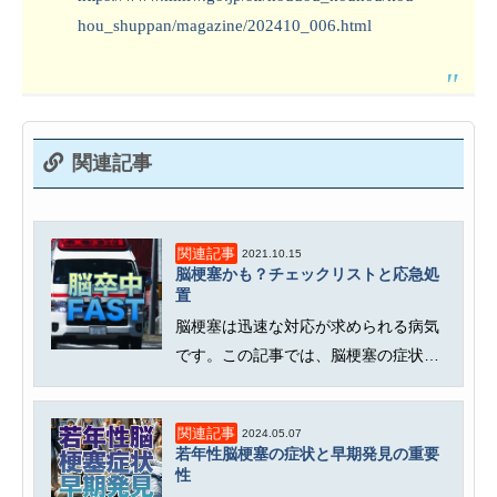
hou_shuppan/magazine/202410_006.html
関連記事
関連記事
2021.10.15
脳梗塞かも？チェックリストと応急処
置
脳梗塞は迅速な対応が求められる病気
です。この記事では、脳梗塞の症状の
特徴や、身近な人が脳梗塞の疑いが...
関連記事
2024.05.07
若年性脳梗塞の症状と早期発見の重要
性