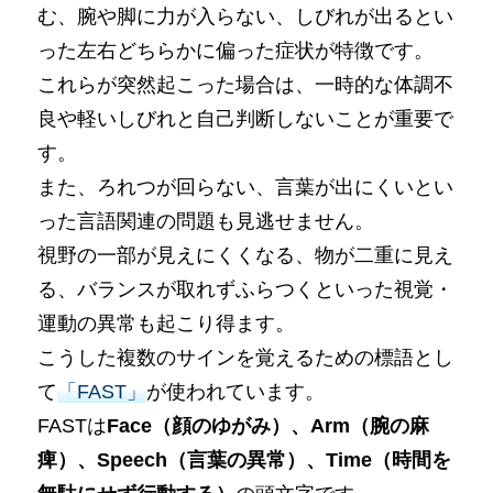
む、腕や脚に力が入らない、しびれが出るとい
った左右どちらかに偏った症状が特徴です。
これらが突然起こった場合は、一時的な体調不
良や軽いしびれと自己判断しないことが重要で
す。
また、ろれつが回らない、言葉が出にくいとい
った言語関連の問題も見逃せません。
視野の一部が見えにくくなる、物が二重に見え
る、バランスが取れずふらつくといった視覚・
運動の異常も起こり得ます。
こうした複数のサインを覚えるための標語とし
て
「FAST」
が使われています。
FASTは
Face（顔のゆがみ）、Arm（腕の麻
痺）、Speech（言葉の異常）、Time（時間を