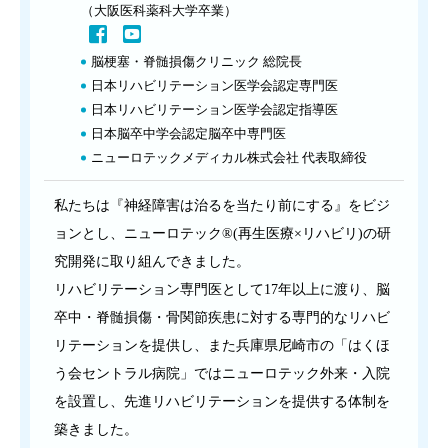
（大阪医科薬科大学卒業）
脳梗塞・脊髄損傷クリニック 総院長
日本リハビリテーション医学会認定専門医
日本リハビリテーション医学会認定指導医
日本脳卒中学会認定脳卒中専門医
ニューロテックメディカル株式会社 代表取締役
私たちは『神経障害は治るを当たり前にする』をビジ
ョンとし、ニューロテック®(再生医療×リハビリ)の研
究開発に取り組んできました。
リハビリテーション専門医として17年以上に渡り、脳
卒中・脊髄損傷・骨関節疾患に対する専門的なリハビ
リテーションを提供し、また兵庫県尼崎市の「はくほ
う会セントラル病院」ではニューロテック外来・入院
を設置し、先進リハビリテーションを提供する体制を
築きました。