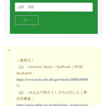
次へ
＜参照元＞
（
1
）
：Ischemic Stroke – StatPearls｜NCBI
Bookshelf：
https://www.ncbi.nlm.nih.gov/books/NBK49999
7/
（
2
）
：みんなで知ろう！ からだのこと｜厚
生労働省：
https://www.mhlw.go.jp/stf/houdou_kouhou/kou