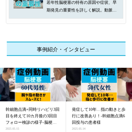
若年性脳梗塞の特有の原因や症状、早
期発見の重要性を詳しく解説。動脈解
離やもやもや病、抗リン脂質抗体症...
事例紹介・インタビュー
幹細胞点滴+同時リハビリ3回
発症して10年…指の動きと歩
目を終えて10カ月後の3回目
行に改善あり！-幹細胞点滴6
フォロー検診の様子-脳梗塞
回投与の患者様
による四肢麻痺の患者様
2025.05.15
2025.05.14