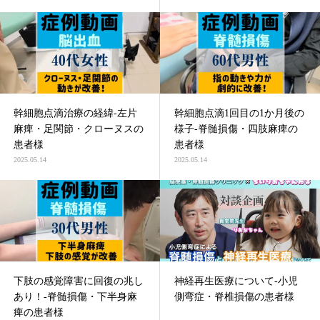
幹細胞点滴治療の経緯-左片
幹細胞点滴1回目の1か月後の
麻痺・足関節・クローヌスの
様子-脊髄損傷・四肢麻痺の
患者様
患者様
2025.05.14
2025.05.14
下肢の感覚障害に回復の兆し
神経再生医療について-小児
あり！-脊髄損傷・下半身麻
側弯症・脊椎損傷の患者様
痺の患者様