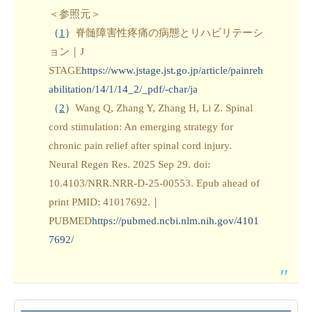
＜参照元＞
（
1
）
脊髄障害性疼痛の病態とリハビリテーシ
ョン｜J
STAGE
https://www.jstage.jst.go.jp/article/painreh
abilitation/14/1/14_2/_pdf/-char/ja
（
2
）
Wang Q, Zhang Y, Zhang H, Li Z. Spinal
cord stimulation: An emerging strategy for
chronic pain relief after spinal cord injury.
Neural Regen Res. 2025 Sep 29. doi:
10.4103/NRR.NRR-D-25-00553. Epub ahead of
print PMID: 41017692.｜
PUBMED
https://pubmed.ncbi.nlm.nih.gov/4101
7692/