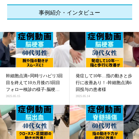
事例紹介・インタビュー
幹細胞点滴+同時リハビリ3回
発症して10年…指の動きと歩
目を終えて10カ月後の3回目
行に改善あり！-幹細胞点滴6
フォロー検診の様子-脳梗塞
回投与の患者様
による四肢麻痺の患者様
2025.05.15
2025.05.14