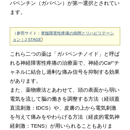
バペンチン（ガバペン）が第一選択とされてい
ます。
（参照サイト：
脊髄障害性疼痛の病態とリハビリテーシ
)
ョン｜J STAGE
これら二つの薬は「ガバペンチノイド」と呼ば
れる神経障害性疼痛の治療薬で、神経のCa²⁺チ
ャネルに結合し過剰な痛み信号を抑制する効果
があります。
また、薬物療法とあわせて、頭の表面から弱い
電気を流して脳の働きを調整する方法（経頭蓋
直流刺激：tDCS）や、皮膚の上から電気刺激
を与えて痛みをやわらげる方法（経皮的電気神
経刺激：TENS）が用いられることもありま