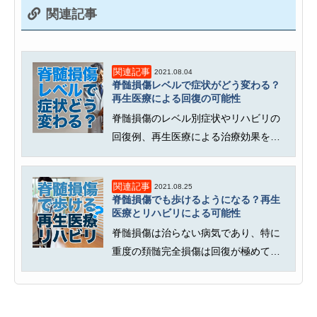
関連記事
関連記事
2021.08.04
脊髄損傷レベルで症状がどう変わる？
再生医療による回復の可能性
脊髄損傷のレベル別症状やリハビリの
回復例、再生医療による治療効果を詳
しく解説。人の感覚や運動神経を司...
関連記事
2021.08.25
脊髄損傷でも歩けるようになる？再生
医療とリハビリによる可能性
脊髄損傷は治らない病気であり、特に
重度の頚髄完全損傷は回復が極めて困
難とされてきました。再生医療の発...