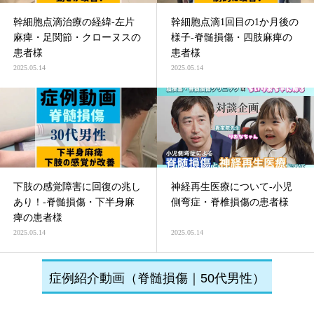
幹細胞点滴治療の経緯-左片
幹細胞点滴1回目の1か月後の
麻痺・足関節・クローヌスの
様子-脊髄損傷・四肢麻痺の
患者様
患者様
2025.05.14
2025.05.14
下肢の感覚障害に回復の兆し
神経再生医療について-小児
あり！-脊髄損傷・下半身麻
側弯症・脊椎損傷の患者様
痺の患者様
2025.05.14
2025.05.14
症例紹介動画（脊髄損傷｜50代男性）