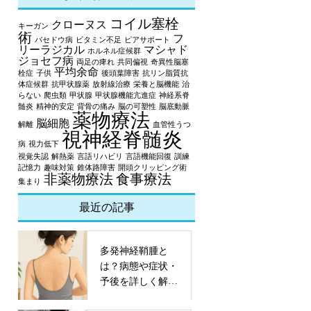
コイル塞栓
クローヌス
キーガン
術
フ
バセドウ病
ビタミン不足
ピアサポート
リーラジカル
マシャド
ホルネル症候群
ジョセフ病
両足の痺れ
共同偏視
奇異性脳塞
平均余命
栓症
子供
後頭葉障害
抗リン脂質抗
体症候群
抗甲状腺薬
放射線治療
栄養と脳機能
治
らない
爬虫類
甲状腺
甲状腺機能亢進症
神経系脊
髄炎
精神的安定
背骨の痛み
脳の可塑性
脳底動脈
薬物療法
脳細胞
解離
血管性うつ
視神経脊髄炎
病
視力低下
視覚失認
解熱薬
言語リハビリ
言語機能回復
訓練
記憶力
趣味対策
錐体路障害
開頭クリッピング術
非薬物療法
食事療法
集まり
最近の記事
多発神経鞘腫と
は？病態や症状・
予後を詳しく解
説！