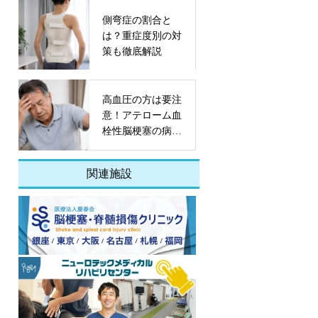
側弯症の割合と
は？重症度別の対
策も徹底解説
高血圧の方は要注
意！アテローム血
栓性脳梗塞の病態
や予防策とは
関連施設