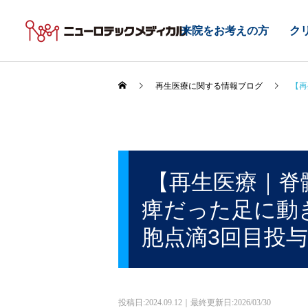
来院をお考えの方
ク
再生医療に関する情報ブログ
【再
【再生医療｜脊
痺だった足に動
胞点滴3回目投
投稿日:
2024.09.12｜最終更新日:2026/03/30