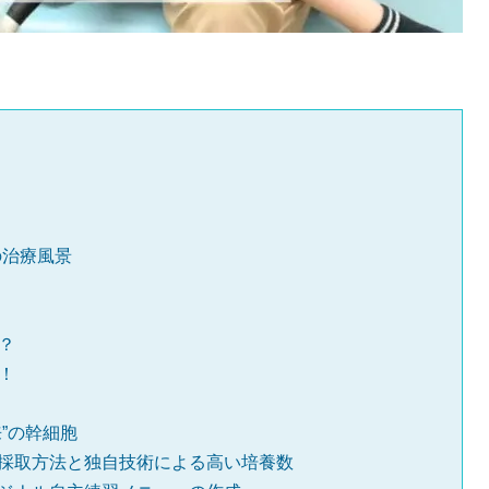
の治療風景
？
！
”の幹細胞
た採取方法と独自技術による高い培養数