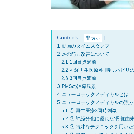
Contents
非表示
1
動画のタイムスタンプ
2
足の筋力改善について
2.1
1回目点滴前
2.2
神経再生医療×同時リハビリ
2.3
3回目点滴前
3
PMSの治療風景
4
ニューロテックメディカルとは！
5
ニューロテックメディカルの強み
5.1
① 再生医療×同時刺激
5.2
② 神経分化に優れた“骨髄由来
5.3
③ 特殊なテクニックを用い