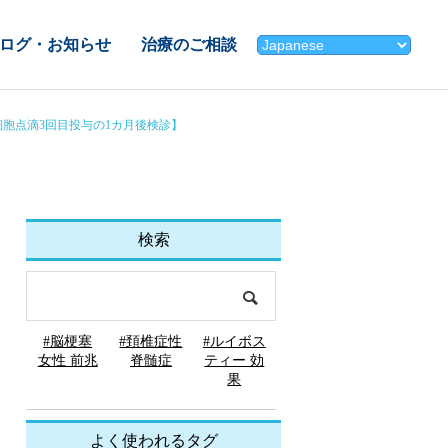
ログ・お知らせ
治療のご相談
胞点滴3回目投与の1カ月後検診】
検索
#脳梗塞
#頚椎症性
#ルイボス
女性 前兆
脊髄症
ティー 効
果
よく使われるタグ