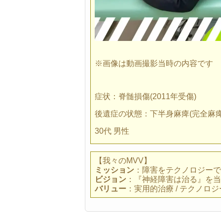
※画像は動画撮影当時の内容です
症状：脊髄損傷(2011年受傷)
後遺症の状態：下半身麻痺(完全麻
30代 男性
【我々のMVV】
ミッション
：障害をテクノロジーで
ビジョン
：『神経障害は治る』を当
バリュー
：実用的治療 / テクノロジー / E