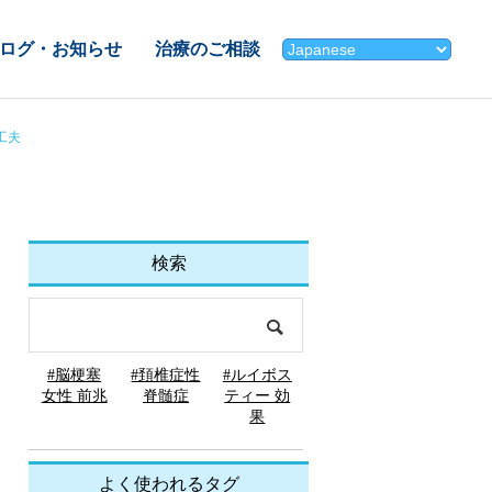
ログ・お知らせ
治療のご相談
工夫
検索
#脳梗塞
#頚椎症性
#ルイボス
女性 前兆
脊髄症
ティー 効
果
よく使われるタグ