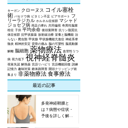
コイル塞栓
クローヌス
キーガン
術
フ
バセドウ病
ビタミン不足
ピアサポート
リーラジカル
マシャド
ホルネル症候群
ジョセフ病
両足の痺れ
共同偏視
奇異性脳塞
平均余命
栓症
子供
後頭葉障害
抗リン脂質抗
体症候群
抗甲状腺薬
放射線治療
栄養と脳機能
治
らない
爬虫類
甲状腺
甲状腺機能亢進症
神経系脊
髄炎
精神的安定
背骨の痛み
脳の可塑性
脳底動脈
薬物療法
脳細胞
解離
血管性うつ
視神経脊髄炎
病
視力低下
視覚失認
解熱薬
言語リハビリ
言語機能回復
訓練
記憶力
趣味対策
錐体路障害
開頭クリッピング術
非薬物療法
食事療法
集まり
最近の記事
多発神経鞘腫と
は？病態や症状・
予後を詳しく解
説！