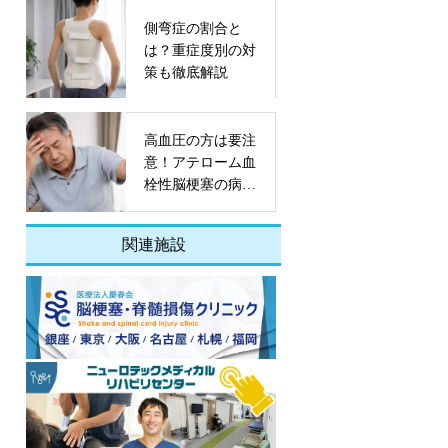
側弯症の割合と
は？重症度別の対
策も徹底解説
高血圧の方は要注
意！アテローム血
栓性脳梗塞の病態
や予防策とは
関連施設