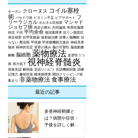
コイル塞栓
クローヌス
キーガン
術
フ
バセドウ病
ビタミン不足
ピアサポート
リーラジカル
マシャド
ホルネル症候群
ジョセフ病
両足の痺れ
共同偏視
奇異性脳塞
平均余命
栓症
子供
後頭葉障害
抗リン脂質抗
体症候群
抗甲状腺薬
放射線治療
栄養と脳機能
治
らない
爬虫類
甲状腺
甲状腺機能亢進症
神経系脊
髄炎
精神的安定
背骨の痛み
脳の可塑性
脳底動脈
薬物療法
脳細胞
解離
血管性うつ
視神経脊髄炎
病
視力低下
視覚失認
解熱薬
言語リハビリ
言語機能回復
訓練
記憶力
趣味対策
錐体路障害
開頭クリッピング術
非薬物療法
食事療法
集まり
最近の記事
多発神経鞘腫と
は？病態や症状・
予後を詳しく解
説！