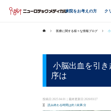
来院をお考えの方
ク
医療に関する様々な情報ブログ
小
小脳出血を引き
序は
投稿日:
2025.04.01｜最終更新日:2026/03/27
読み終わる時間は約
1未満
分