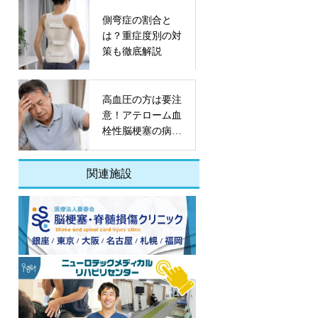
側弯症の割合と
は？重症度別の対
策も徹底解説
高血圧の方は要注
意！アテローム血
栓性脳梗塞の病態
や予防策とは
関連施設