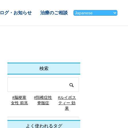
ログ・お知らせ
治療のご相談
検索
#脳梗塞
#頚椎症性
#ルイボス
女性 前兆
脊髄症
ティー 効
果
よく使われるタグ