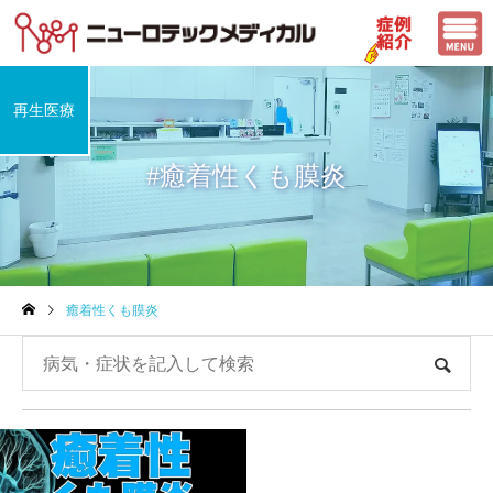
再生医療
#癒着性くも膜炎
癒着性くも膜炎