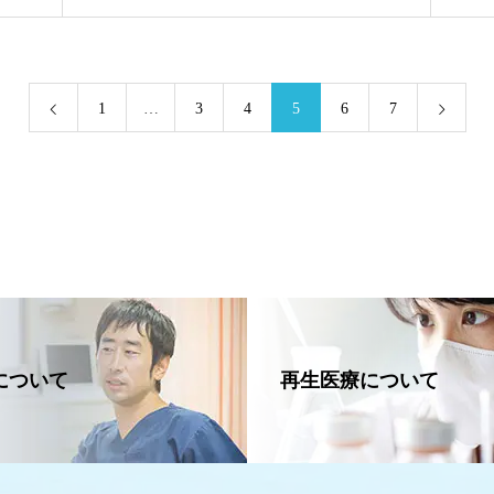
1
…
3
4
5
6
7
について
再生医療について