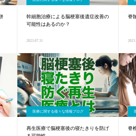
併
幹細胞治療による脳梗塞後遺症改善の
脊
可能性はあるのか？
2023.07.31
2023.
医療に関する様々な情報ブログ
再生医療で脳梗塞後の寝たきりを防げ
脊
る可能性