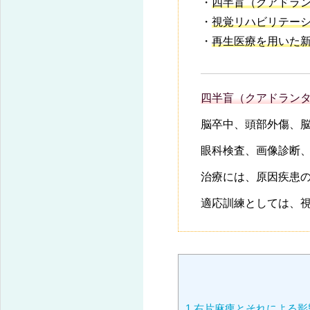
・
四半盲（クアドラ
・
視覚リハビリテー
・
再生医療を用いた
四半盲（クアドラン
脳卒中、頭部外傷、
眼科検査、画像診断
治療には、原因疾患
適応訓練としては、
1
右片麻痺とそれによる影