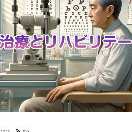
atena
RSS