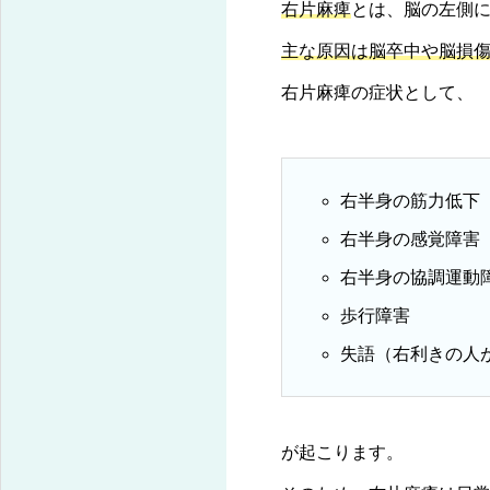
神経障害の専門リハビリによる後遺症機能改善
右片麻痺
とは、脳の左側
主な原因は脳卒中や脳損
右片麻痺の症状として、
右半身の筋力低下
右半身の感覚障害
右半身の協調運動
歩行障害
失語（右利きの人
が起こります。