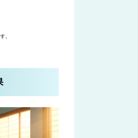
です。
果