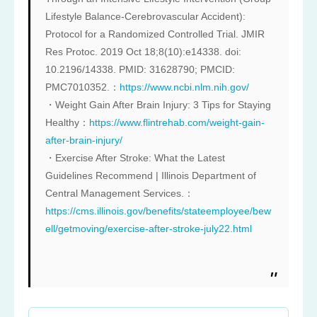
Lifestyle Balance-Cerebrovascular Accident):
Protocol for a Randomized Controlled Trial. JMIR
Res Protoc. 2019 Oct 18;8(10):e14338. doi:
10.2196/14338. PMID: 31628790; PMCID:
PMC7010352.：
https://www.ncbi.nlm.nih.gov/
・Weight Gain After Brain Injury: 3 Tips for Staying
Healthy：
https://www.flintrehab.com/weight-gain-
after-brain-injury/
・Exercise After Stroke: What the Latest
Guidelines Recommend | Illinois Department of
Central Management Services.：
https://cms.illinois.gov/benefits/stateemployee/bew
ell/getmoving/exercise-after-stroke-july22.html