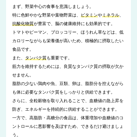
まず、野菜中心の食事を意識しましょう。
特に色鮮やかな野菜や葉物野菜は、
ビタミン
や
ミネラル
、
抗酸化物質
が豊富で、脳の健康維持にも効果的です。
トマトやピーマン、ブロッコリー、ほうれん草などは、低
カロリーながらも栄養価が高いため、積極的に摂取したい
食品です。
また、
タンパク質
も重要です。
筋力を維持するためには、良質なタンパク質の摂取が欠か
せません。
脂肪の少ない鶏肉や魚、豆類、卵は、脂肪分を控えながら
も体に必要なタンパク質をしっかりと供給できます。
さらに、全粒穀物を取り入れることで、血糖値の急上昇を
防ぎ、エネルギーを持続的に供給することができます。
一方で、高脂肪・高糖分の食品は、体重増加や血糖値のコ
ントロールに悪影響を及ぼすため、できるだけ避けましょ
う。