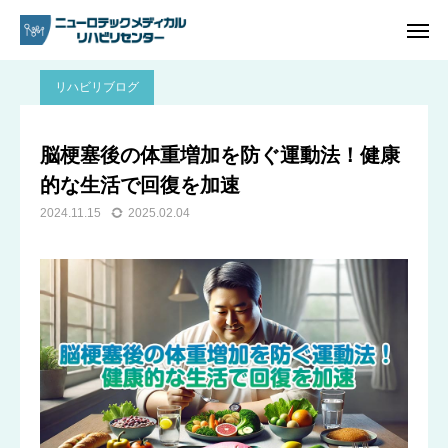
ブログ
リハビリブログ
脳梗塞後の体重増加を防ぐ運動法！健康的な生活で回復を加速
リハビリブログ
ご予約
電話問い合わせ
脳梗塞後の体重増加を防ぐ運動法！健康
的な生活で回復を加速
アクセス
2024.11.15
2025.02.04
ホーム
リハビリ内容
プラン・料金一覧
よくあるご質問
ご予約