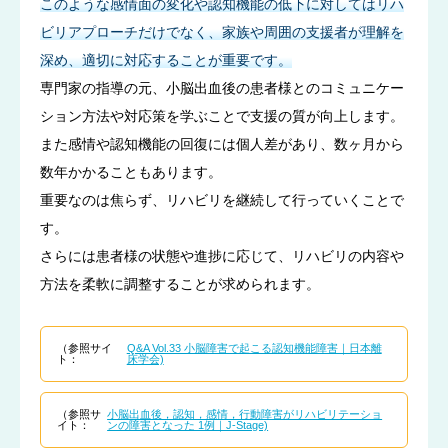
このような感情面の変化や認知機能の低下に対してはリハ
ビリアプローチだけでなく、家族や周囲の支援者が理解を
深め、適切に対応することが重要です。
専門家の指導の元、小脳出血後の患者様とのコミュニケー
ション方法や対応策を学ぶことで支援の質が向上します。
また感情や認知機能の回復には個人差があり、数ヶ月から
数年かかることもあります。
重要なのは焦らず、リハビリを継続して行っていくことで
す。
さらには患者様の状態や進捗に応じて、リハビリの内容や
方法を柔軟に調整することが求められます。
（参照サイ
Q&A Vol.33 小脳障害で起こる認知機能障害｜日本離
ト：
床学会)
（参照サ
小脳出血後，認知，感情，行動障害がリハビリテーショ
イト：
ンの障害となった 1例｜J-Stage)