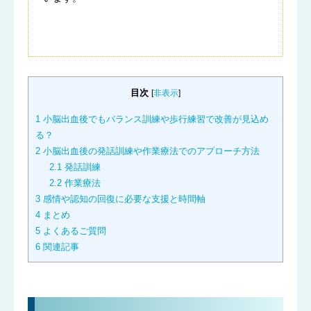
目次
[
非表示
]
1
小脳出血後でもバランス訓練や歩行練習で改善が見込め
る？
2
小脳出血後の発話訓練や作業療法でのアプローチ方法
2.1
発話訓練
2.2
作業療法
3
感情や認知の回復に必要な支援と時間軸
4
まとめ
5
よくあるご質問
6
関連記事