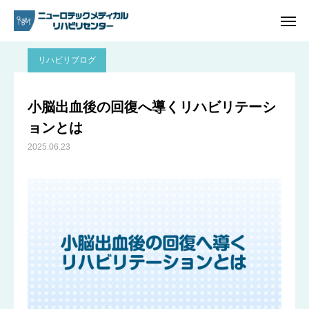
ブログ
リハビリブログ
小脳出血後の回復へ導くリハビリテーションとは
リハビリブログ
ご予約
電話問い合わせ
小脳出血後の回復へ導くリハビリテーシ
ョンとは
アクセス
2025.06.23
ホーム
リハビリ内容
プラン・料金一覧
よくあるご質問
ご予約