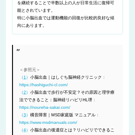
を継続することで半数以上の人が日常生活に復帰可
能とされています。
特に小脳出血では運動機能の回復が比較的良好な傾
向にあります。
＜参照元＞
（
1
）
小脳出血｜はしぐち脳神経クリニック
：
https://hashiguchi-cl.com/
（
2
）
小脳出血で歩行が不安定？その原因と理学療
法でできること：脳神経リハビリHL堺
：
https://noureha-sakai.com/
（
3
）
構音障害｜MSD家庭版 マニュアル
：
https://www.msdmanuals.com/
（
4
）
小脳出血の後遺症とは？リハビリでできるこ