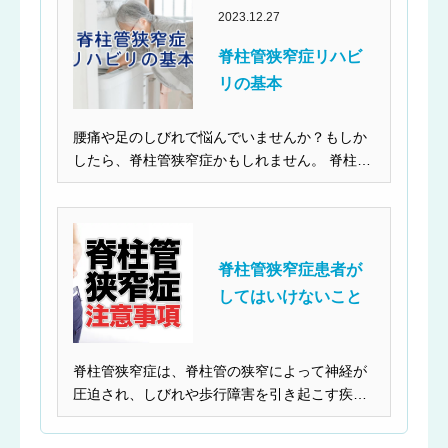
2023.12.27
脊柱管狭窄症リハビ
リの基本
腰痛や足のしびれで悩んでいませんか？もしか
したら、脊柱管狭窄症かもしれません。 脊柱管
が狭くなり、神...
脊柱管狭窄症患者が
してはいけないこと
脊柱管狭窄症は、脊柱管の狭窄によって神経が
圧迫され、しびれや歩行障害を引き起こす疾患
です。特に頸部や腰部での発症が多く、悪化を
防ぐためには姿勢や運動に注意が必要です。無