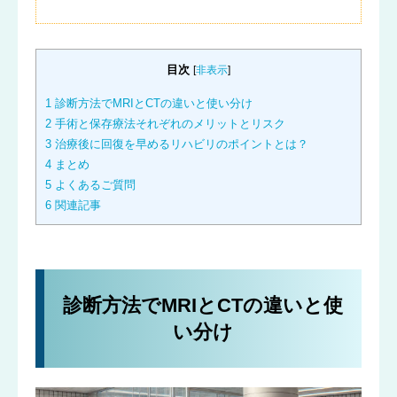
目次
[
非表示
]
1
診断方法でMRIとCTの違いと使い分け
2
手術と保存療法それぞれのメリットとリスク
3
治療後に回復を早めるリハビリのポイントとは？
4
まとめ
5
よくあるご質問
6
関連記事
診断方法でMRIとCTの違いと使
い分け