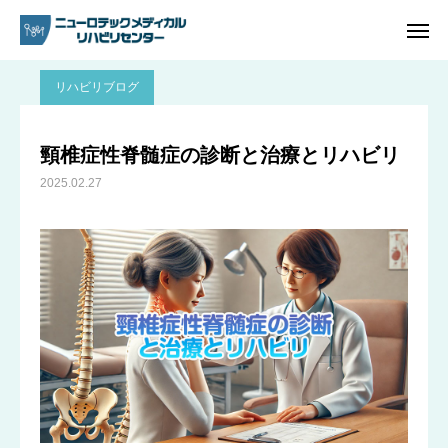
ブログ
リハビリブログ
頸椎症性脊髄症の診断と治療とリハビリ
リハビリブログ
ご予約
電話問い合わせ
頸椎症性脊髄症の診断と治療とリハビリ
2025.02.27
アクセス
ホーム
リハビリ内容
プラン・料金一覧
よくあるご質問
ご予約