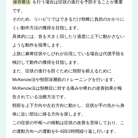
保存療法
を行う場合は症状の進行を予防することが重要
です。
そのため、リハビリではできるだけ頸椎に負担のかかりに
くい動作方法の獲得を目指します。
具体的には、首を大きく回したり過度に上下に動かさない
ような動作を指導します。
上肢に麻痺症状やしびれが出現している場合は代償手段を
検討して動作の獲得を目指します。
また、症状の進行を防ぐために頸部を鍛えるために
McKenzie法や頸部深層筋のトレーニングを行います。
McKenzie法は頸椎症に対する痛みや痺れの改善効果が報
告されている治療方法です。
頸部を上下方向や左右方向に動かし、症状が手の先から身
体に近い部位に移る方向を探します。
この症状の中枢への移動は症状の改善を意味しており、こ
の運動方向への運動を5−6回/2時間繰り返し行います。