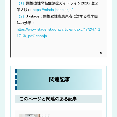
（
1
）
頸椎症性脊髄症診療ガイドライン2020(改定
第３版)
：
https://minds.jcqhc.or.jp/
（
2
）
J -stage：頸椎変性疾患患者に対する理学療
法の効果
：
https://www.jstage.jst.go.jp/article/rigaku/47/2/47_1
1713/_pdf/-char/ja
関連記事
このページと関連のある記事