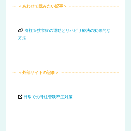
理なストレッチや重い物を持つ動作は避け、適
＜あわせて読みたい記事＞
切なリハビリを行いましょう。再生医療を活用
した治療の研究も進められており、新たな選択
肢として注目されています。
脊柱管狭窄症の運動とリハビリ療法の効果的な
方法
＜外部サイトの記事＞
日常での脊柱管狭窄症対策