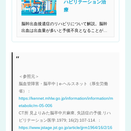
ハビリテーション治
療
脳幹出血後遺症のリハビリについて解説。脳幹
出血は出血量が多いと予後不良となることが多
い病気といわれて...
＜参照元＞
脳血管障害・脳卒中 | e-ヘルスネット（厚生労働
省）：
https://kennet.mhlw.go.jp/information/information/m
etabolic/m-05-006
CT所 見よりみた脳卒中片麻痺, 失語症の予後.リハ
ビリテーション医学.1979; 16(2):107-114. ：
https://www.jstage.jst.go.jp/article/jjrm1964/16/2/16