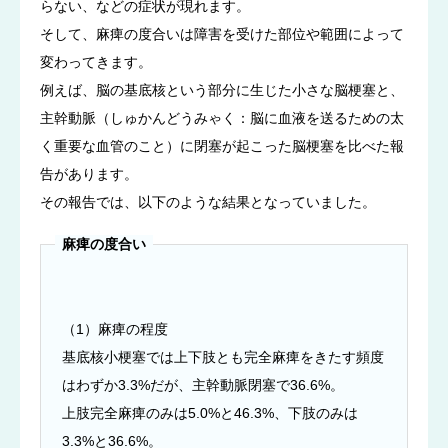
らない、などの症状が現れます。
そして、麻痺の度合いは障害を受けた部位や範囲によって
変わってきます。
例えば、脳の基底核という部分に生じた小さな脳梗塞と、
主幹動脈（しゅかんどうみゃく：脳に血液を送るための太
く重要な血管のこと）に閉塞が起こった脳梗塞を比べた報
告があります。
その報告では、以下のような結果となっていました。
麻痺の度合い
（1）麻痺の程度
基底核小梗塞では上下肢とも完全麻痺をきたす頻度
はわずか3.3%だが、主幹動脈閉塞で36.6%。
上肢完全麻痺のみは5.0%と46.3%、下肢のみは
3.3%と36.6%。