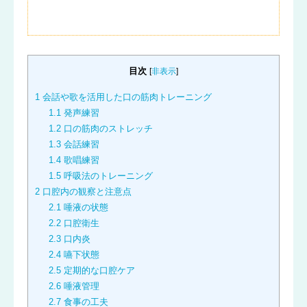
目次
[
非表示
]
1
会話や歌を活用した口の筋肉トレーニング
1.1
発声練習
1.2
口の筋肉のストレッチ
1.3
会話練習
1.4
歌唱練習
1.5
呼吸法のトレーニング
2
口腔内の観察と注意点
2.1
唾液の状態
2.2
口腔衛生
2.3
口内炎
2.4
嚥下状態
2.5
定期的な口腔ケア
2.6
唾液管理
2.7
食事の工夫