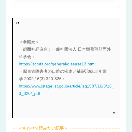
後遺症の大幅な改...
＜参照元＞
・顔面神経麻痺｜一般社団法人 日本頭蓋顎顔面外
科学会：
https://jscmfs.org/general/disease13.html
・脳血管障害者の口腔の疾患と補綴治療.老年歯
学.2002;16(3):320-326：
https://www.jstage.jst.go.jp/article/jsg1987/16/3/16_
3_320/_pdf
＜あわせて読みたい記事＞