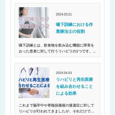
2024.03.21
嚥下訓練における作
業療法士の役割
嚥下訓練とは、飲食物を飲み込む機能に障害を
おった患者に対して行うリハビリの1つです。一
般的に、嚥下訓...
2024.04.03
リハビリと再生医療
を組み合わせること
による効果
これまで脳卒中や脊髄損傷後の後遺症に対して
リハビリが行われてきましたが、それだけでは