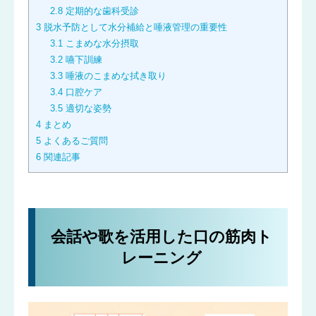
2.8
定期的な歯科受診
3
脱水予防として水分補給と唾液管理の重要性
3.1
こまめな水分摂取
3.2
嚥下訓練
3.3
唾液のこまめな拭き取り
3.4
口腔ケア
3.5
適切な姿勢
4
まとめ
5
よくあるご質問
6
関連記事
会話や歌を活用した口の筋肉ト
レーニング