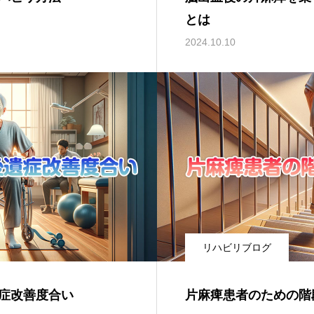
とは
2024.10.10
リハビリブログ
症改善度合い
片麻痺患者のための階