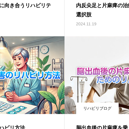
に向き合うリハビリテ
内反尖足と片麻痺の治
選択肢
2024.11.19
リハビリブログ
ハビリ方法
脳出血後の片麻痺を乗