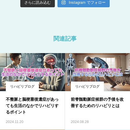
さらに読み込む
Instagram でフォロー
関連記事
リハビリブログ
リハビリブログ
不整脈と脳梗塞後遺症があっ
前脊髄動脈症候群の予後を改
ても生活のなかでリハビリす
善するためのリハビリとは
るポイント
2024.11.20
2024.08.28