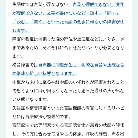
失語症では言葉が浮かばない、
言葉が理解できない、文字
が理解できない、文字が書けないなど「話す」「聞く」
「読む」「書く」といった言語の働きに何らかの障害が生
じます。
障害の程度は損傷した脳の部位や重症度などによりさまざ
まであるため、それぞれに合わせたリハビリが必要となり
ます。
構音障害では
発声器に問題が生じ、明瞭な発音や正確な音
の形成が難しい状態となります。
中枢から末梢に至る神経や筋のいずれかが障害されること
で思うように口が回らなくなったり思った通りの声が出な
い状態となります。
失語症や構音障害といった言語機能の障害に対するリハビ
リには言語療法が効果的です。
言語療法では専門家である言語聴覚士が患者の状態を評価
し、その方に合わせて唇や舌の体操、呼吸の練習、声を出