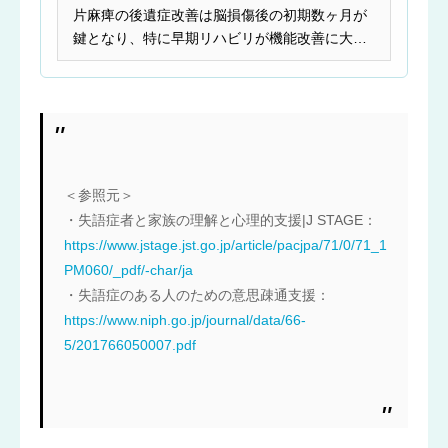
片麻痺の後遺症改善は脳損傷後の初期数ヶ月が
鍵となり、特に早期リハビリが機能改善に大き
く影響します。脳...
＜参照元＞
・失語症者と家族の理解と心理的支援|J STAGE：
https://www.jstage.jst.go.jp/article/pacjpa/71/0/71_1
PM060/_pdf/-char/ja
・失語症のある人のための意思疎通支援：
https://www.niph.go.jp/journal/data/66-
5/201766050007.pdf