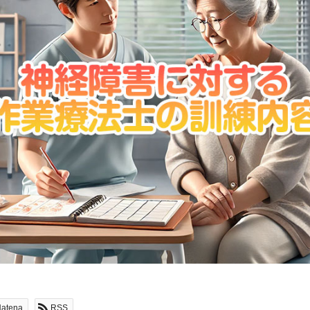
atena
RSS