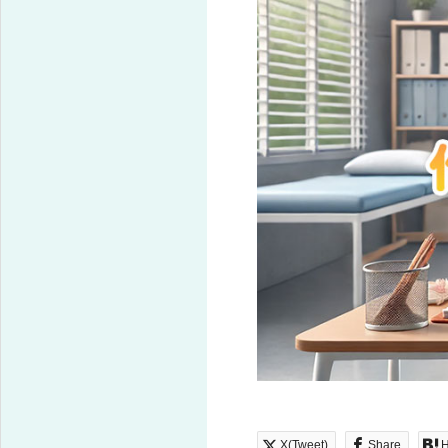
X(Tweet)
Share
H