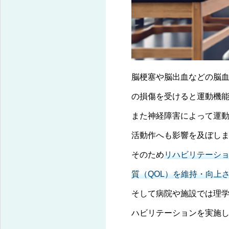
脳梗塞や脳出血などの脳
の損傷を受けると運動機
また神経障害によって運
活動作へも影響を及ぼし
そのため
リハビリテーショ
質（QOL）を維持・向上
そして病院や施設では理
ハビリテーションを実施