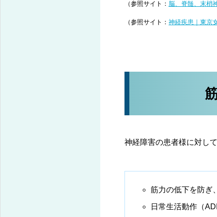
（参照サイト：
脳、脊髄、末梢神
（参照サイト：
神経疾患｜東京
神経障害の患者様に対し
筋力の低下を防ぎ
日常生活動作（A