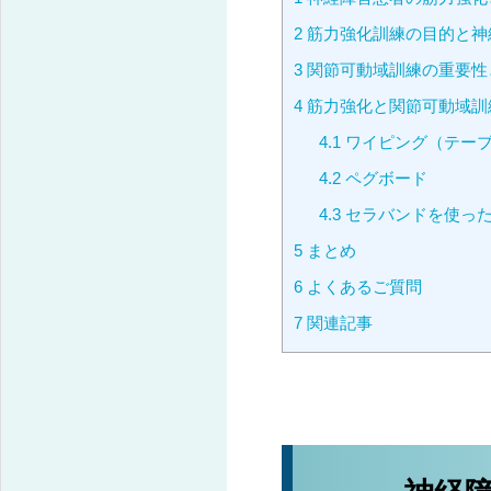
2
筋力強化訓練の目的と神
3
関節可動域訓練の重要性
4
筋力強化と関節可動域訓
4.1
ワイピング（テー
4.2
ペグボード
4.3
セラバンドを使っ
5
まとめ
6
よくあるご質問
7
関連記事