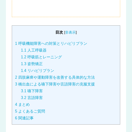
目次
[
非表示
]
1
呼吸機能障害への対策とリハビリプラン
1.1
人工呼吸器
1.2
呼吸筋とレーニング
1.3
姿勢矯正
1.4
リハビリプラン
2
四肢麻痺や運動障害を改善する具体的な方法
3
橋出血による嚥下障害や言語障害の克服支援
3.1
嚥下障害
3.2
言語障害
4
まとめ
5
よくあるご質問
6
関連記事