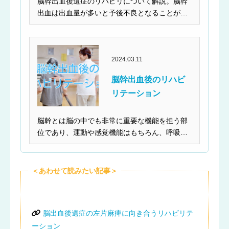
脳幹出血後遺症のリハビリについて解説。脳幹
出血は出血量が多いと予後不良となることが多
い病気といわれて...
2024.03.11
脳幹出血後のリハビ
リテーション
脳幹とは脳の中でも非常に重要な機能を担う部
位であり、運動や感覚機能はもちろん、呼吸や
循環動態なども司...
＜あわせて読みたい記事＞
脳出血後遺症の左片麻痺に向き合うリハビリテ
ーション