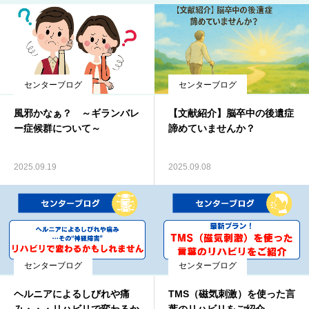
ブログ
お知らせ
センターブログ
センターブログ
風邪かなぁ？ ～ギランバレ
【文献紹介】脳卒中の後遺症
ー症候群について～
諦めていませんか？
2025.09.19
2025.09.08
センターブログ
センターブログ
ヘルニアによるしびれや痛
TMS（磁気刺激）を使った言