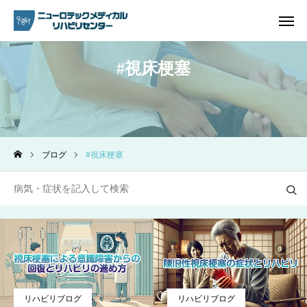
視床梗塞
ご予約
電話問い合わせ
アクセス
ブログ
視床梗塞
ホーム
リハビリ内容
プラン・料金一覧
よくあるご質問
ご予約
リハビリブログ
リハビリブログ