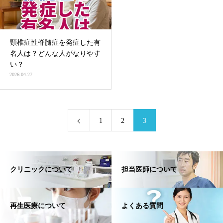
頸椎症性脊髄症を発症した有
名人は？どんな人がなりやす
い？
2026.04.27
1
2
3
クリニックについて
担当医師について
再生医療について
よくある質問