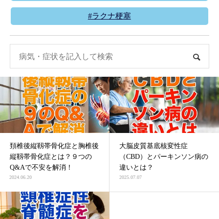
#ラクナ梗塞
頚椎後縦靱帯骨化症と胸椎後
大脳皮質基底核変性症
縦靱帯骨化症とは？９つの
（CBD）とパーキンソン病の
Q&Aで不安を解消！
違いとは？
2024.06.20
2025.07.07