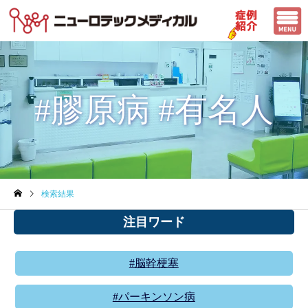
#膠原病 #有名人
検索結果
注目ワード
#脳幹梗塞
#パーキンソン病